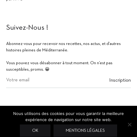
Suivez-Nous !
Abonnez-vous pour recevoir nos recettes, nos actus, et d’autres
histoires pleines de Méditerranée.
Vous pouvez vous désabonner à tout moment. On n’est pas
susceptibles, promis. 😀
EUR
USD
Currency
EUR
Nous utilisons des cookies pour vous garantir la meilleure
expérience de navigation sur notre site web.
©Copyright 2020 | Bababahri | Tous droits réservés
OK
MENTIONS LÉGALES