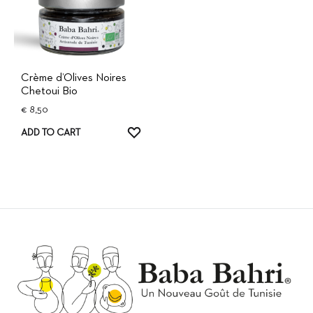
Crème d’Olives Noires
Chetoui Bio
€
8,50
ADD
ADD TO CART
TO
WISHLIST