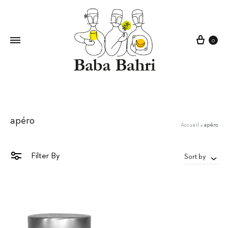
Cart
0
apéro
Accueil
»
apéro
Filter By
Sort by