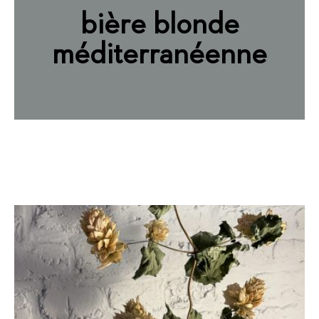
bière blonde
méditerranéenne